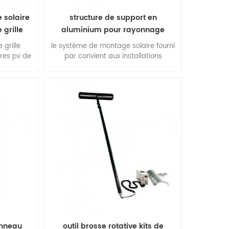
 solaire
structure de support en
 grille
aluminium pour rayonnage
solaire à montage au sol
 grille
le système de montage solaire fourni
res pv de
par convient aux installations
commerciales et multifonctionnelles à
grande échelle. avantages : facilité
d'installation, flexibilité de
construction, stabilité et précision,
performances environnementales
extraordinaires, qualité supérieure.
anneau
outil brosse rotative kits de