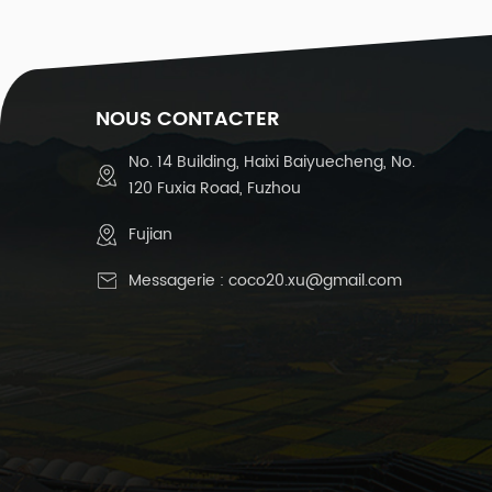
-
(
NOUS CONTACTER
No. 14 Building, Haixi Baiyuecheng, No.
1
120 Fuxia Road, Fuzhou
-
c
Fujian
Messagerie :
coco20.xu@gmail.com
e
c
5