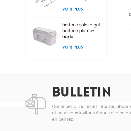
rayonnage solaire à
montage au sol
VOIR PLUS
b
batterie solaire gel
batterie plomb-
acide
e
VOIR PLUS
* 
p
*
BULLETIN
c
Continuez à lire, restez informé, abon
et nous vous invitons à nous dire ce q
en pensez.
a