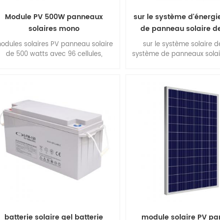
Module PV 500W panneaux
sur le système d'énergie
solaires mono
de panneau solaire de
odules solaires PV panneau solaire
sur le système solaire de
de 500 watts avec 96 cellules,
système de panneaux solai
anneau solaire monocristallin, haut
5kw .
rendement, installation facile.
batterie solaire gel batterie
module solaire PV p