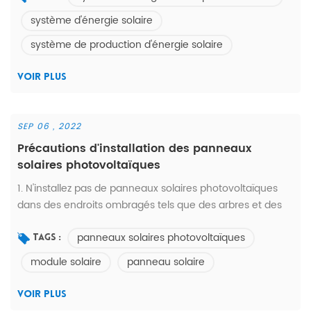
alimentation électrique des pâturages, alimentation
système d'énergie solaire
électrique de la ferme forestière, alimentation électrique
système de production d'énergie solaire
de la salle de garde, etc. 2. L'énergie solaire Le système
de producti...
VOIR PLUS
SEP 06 , 2022
Précautions d'installation des panneaux
solaires photovoltaïques
1. N'installez pas de panneaux solaires photovoltaïques
dans des endroits ombragés tels que des arbres et des
bâtiments. Ne vous approchez pas de flammes nues ou
panneaux solaires photovoltaïques
d'objets inflammables. La structure d'assemblage doit
Tags :
pouvoir s'adapter aux exigences environnementales,
module solaire
panneau solaire
veuillez sélectionner les matériaux et le traitement
anticorrosion appropriés. Utilisez une méthode fiable pour
VOIR PLUS
installer le module. ...