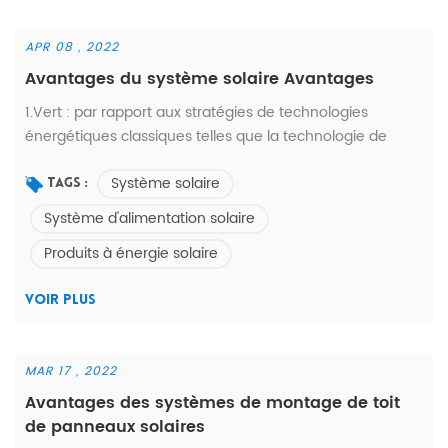
APR 08 , 2022
Avantages du système solaire Avantages
1.Vert : par rapport aux stratégies de technologies
énergétiques classiques telles que la technologie de
l'énergie au charbon, le système d'énergie solaire est
Système solaire
beaucoup plus respectueux de l'environnement et a
Tags :
beaucoup moins d'impact sur l'environnement et la
Système d'alimentation solaire
société. 2. Avantage de valeur : à l'heure actuelle, la
Produits à énergie solaire
valeur typique de la technologie solaire est d'environ 0,07
à 0,08 cents par kilowat...
VOIR PLUS
MAR 17 , 2022
Avantages des systèmes de montage de toit
de panneaux solaires