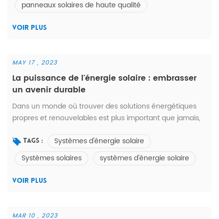
panneaux solaires de haute qualité
points doit-on faire attention lors du choix d'un fabricant
de panneaux solaires ? 1....
VOIR PLUS
MAY 17 , 2023
La puissance de l'énergie solaire : embrasser
un avenir durable
Dans un monde où trouver des solutions énergétiques
propres et renouvelables est plus important que jamais,
l'énergie solaire est devenue le précurseur dans la quête
Systèmes d'énergie solaire
d'un avenir durable. Les systèmes solaires exploitent
Tags :
l'énergie abondante du soleil pour fournir une source
Systèmes solaires
systèmes d'énergie solaire
d'électricité propre et fiable. L'énergie solaire est une
source d'énergie propre et renouvelable qui ne produit ni
VOIR PLUS
émissions ...
MAR 10 , 2023