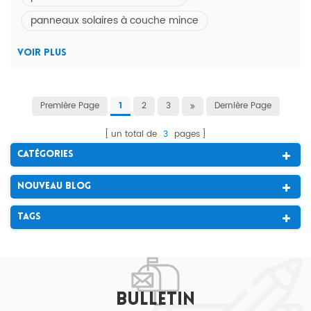
60 à 72 cellules solaires. ils offrent la meilleure option
panneaux solaires à couche mince
pour les tâches non commerciales. l'avènement des
panneaux solaires en...
VOIR PLUS
Première Page
2
3
Dernière Page
1
un total de
3
pages
Catégories
Nouveau Blog
Tags
BULLETIN