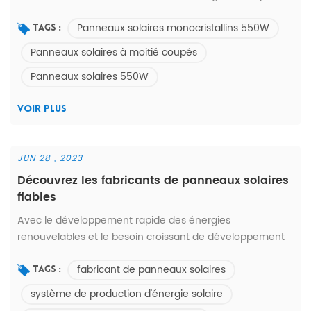
changent la façon dont nous consommons l’énergie. En
Panneaux solaires monocristallins 550W
particulier, l'émergence des panneaux solaires
Tags :
monocristallins de 550 W , avec leur conversion efficace
Panneaux solaires à moitié coupés
de l'énergie et l'application de la technologie à moitié
Panneaux solaires 550W
coupée, fournissent une énergie verte plus puissante et
plus durable pour l...
VOIR PLUS
JUN 28 , 2023
Découvrez les fabricants de panneaux solaires
fiables
Avec le développement rapide des énergies
renouvelables et le besoin croissant de développement
durable, la demande de panneaux solaires augmente
fabricant de panneaux solaires
également. En tant que composant central du système
Tags :
de production d'énergie solaire, il est très important de
système de production d'énergie solaire
choisir un fabricant de panneaux solaires fiable . À quels