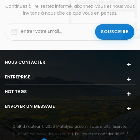
Continuez à lire, restez informé, abonnez-vous et nous vous
invitons à nous dire ce que vous en pensez.
NOUS CONTACTER
ENTREPRISE
HOT TAGS
ENVOYER UN MESSAGE
Droit d\'auteur © 2026 Mailelysolar.com. Tous droits réservés.
Alimenté par
www.dyyseo.com
/
Politique de confidentialité
/