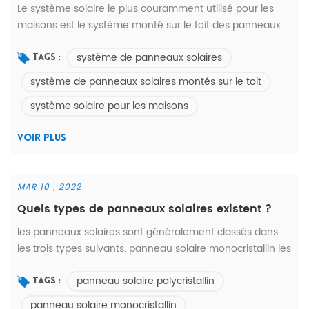
Le système solaire le plus couramment utilisé pour les
maisons est le système monté sur le toit des panneaux
solaires. Lorsque vous pensez aux méthodes d'installation
système de panneaux solaires
des panneaux solaires, vous pouvez immédiatement
Tags :
penser à les installer sur le toit d'une maison ou d'un
système de panneaux solaires montés sur le toit
bâtiment. Pour ce type d'installation de panneaux
système solaire pour les maisons
solaires, la principale méthode d'installation consiste à
fixer le support sol...
VOIR PLUS
MAR 10 , 2022
Quels types de panneaux solaires existent ?
les panneaux solaires sont généralement classés dans
les trois types suivants. panneau solaire monocristallin les
cellules solaires de ce panneau sont simples et
panneau solaire polycristallin
également une structure arrière horizontale. selon la
Tags :
taille, les panneaux solaires comprennent généralement
panneau solaire monocristallin