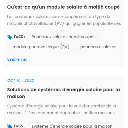
Qu'est-ce qu'un module solaire à moitié coupé
Les panneaux solaires semi-coupés sont un type de
module photovoltaïque (PV) qui gagne en popularité ces
dernières années en raison de leur efficacité supérieure
Panneaux solaires demi-coupés
et de leurs performances améliorées par rapport aux
Tags :
panneaux solaires traditionnels. Comme son nom
module photovoltaïque (PV)
panneaux solaires
l'indique, les panneaux solaires à moitié coupés sont
fabriqués en divisant une cellule solaire standard en deux
VOIR PLUS
moitiés, qui sont ensuite ...
OCT 10 , 2022
Solutions de systèmes d'énergie solaire pour la
maison
Système d'énergie solaire pour la vue d'ensemble de la
maison : 1. Environnement applicable : petites maisons,
ménages ruraux, électricité dans les zones sans
système d'énergie solaire pour la maison
électricité, alimentation électrique de la ferme,
Tags :