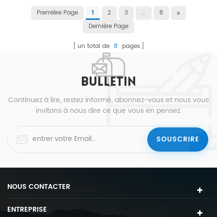
Première Page
2
3
...
8
1
Dernière Page
un total de
8
pages
BULLETIN
Continuez à lire, restez informé, abonnez-vous et nous vous
invitons à nous dire ce que vous en pensez.
NOUS CONTACTER
ENTREPRISE