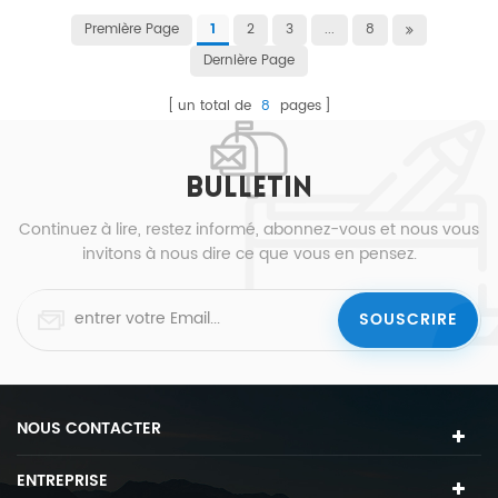
Première Page
2
3
...
8
1
Dernière Page
un total de
8
pages
BULLETIN
Continuez à lire, restez informé, abonnez-vous et nous vous
invitons à nous dire ce que vous en pensez.
NOUS CONTACTER
ENTREPRISE