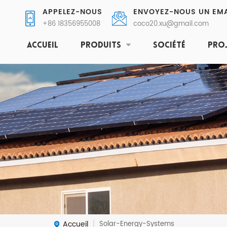
APPELEZ-NOUS
ENVOYEZ-NOUS UN EMA
+86 18356955008
coco20.xu@gmail.com
ACCUEIL
PRODUITS
SOCIÉTÉ
PRO
Accueil
Solar-Energy-Systems
|