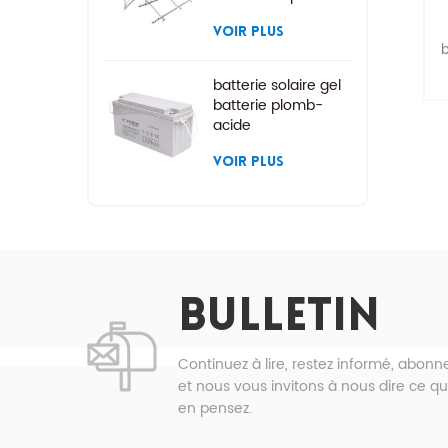
rayonnage solaire à
montage au sol
VOIR PLUS
b
batterie solaire gel
batterie plomb-
acide
e
VOIR PLUS
* 
p
*
BULLETIN
c
Continuez à lire, restez informé, abon
et nous vous invitons à nous dire ce q
en pensez.
a