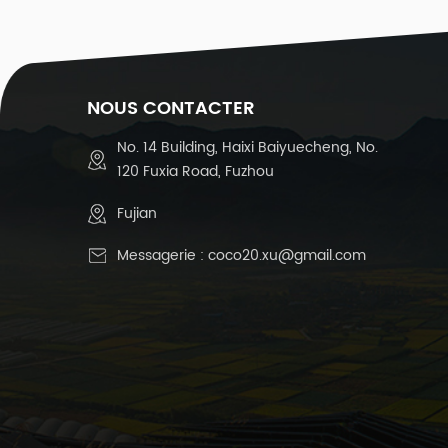
-
(
NOUS CONTACTER
No. 14 Building, Haixi Baiyuecheng, No.
1
120 Fuxia Road, Fuzhou
-
c
Fujian
Messagerie :
coco20.xu@gmail.com
e
c
5