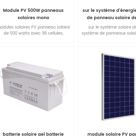
Module PV 500W panneaux
sur le système d'énergie
solaires mono
de panneau solaire de
odules solaires PV panneau solaire
sur le système solaire de
de 500 watts avec 96 cellules,
système de panneaux solai
anneau solaire monocristallin, haut
5kw .
rendement, installation facile.
batterie solaire gel batterie
module solaire PV p