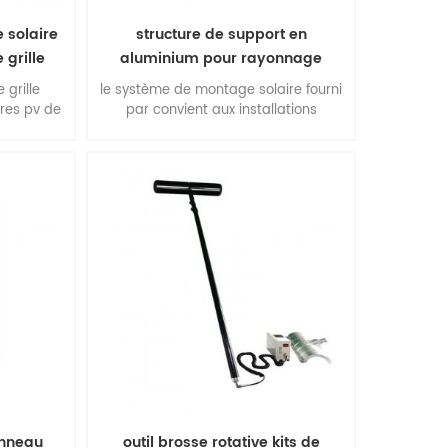
 solaire
structure de support en
 grille
aluminium pour rayonnage
solaire à montage au sol
 grille
le système de montage solaire fourni
res pv de
par convient aux installations
commerciales et multifonctionnelles à
grande échelle. avantages : facilité
d'installation, flexibilité de
construction, stabilité et précision,
performances environnementales
extraordinaires, qualité supérieure.
anneau
outil brosse rotative kits de