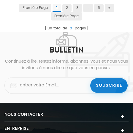
Première Page
2
3
...
8
1
Dernière Page
un total de
8
pages
BULLETIN
Continuez à lire, restez informé, abonnez-vous et nous vous
invitons à nous dire ce que vous en pensez.
NOUS CONTACTER
ENTREPRISE