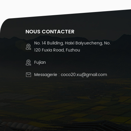
-
(
NOUS CONTACTER
No. 14 Building, Haixi Baiyuecheng, No.
1
120 Fuxia Road, Fuzhou
-
c
Fujian
Messagerie :
coco20.xu@gmail.com
e
c
5