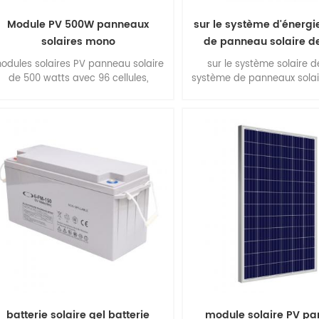
Module PV 500W panneaux
sur le système d'énergie
solaires mono
de panneau solaire de
odules solaires PV panneau solaire
sur le système solaire de
de 500 watts avec 96 cellules,
système de panneaux solai
anneau solaire monocristallin, haut
5kw .
rendement, installation facile.
batterie solaire gel batterie
module solaire PV p