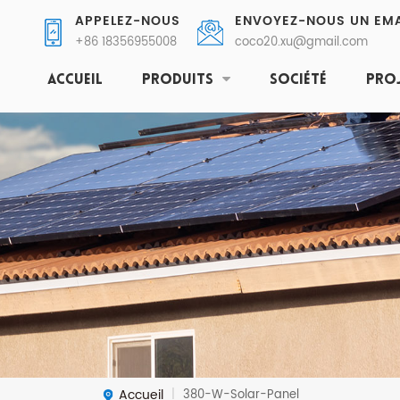
APPELEZ-NOUS
ENVOYEZ-NOUS UN EMA
+86 18356955008
coco20.xu@gmail.com
ACCUEIL
PRODUITS
SOCIÉTÉ
PRO
Accueil
380-W-Solar-Panel
|