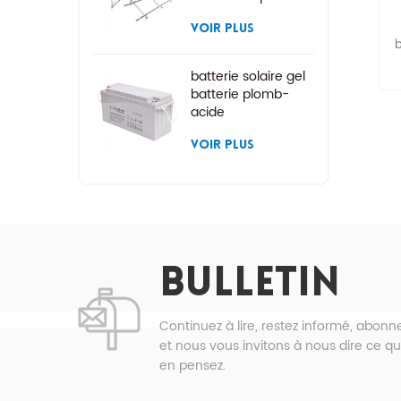
rayonnage solaire à
montage au sol
VOIR PLUS
b
batterie solaire gel
batterie plomb-
acide
e
VOIR PLUS
* 
p
*
BULLETIN
c
Continuez à lire, restez informé, abon
et nous vous invitons à nous dire ce q
en pensez.
a