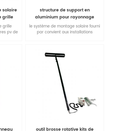
 solaire
structure de support en
 grille
aluminium pour rayonnage
solaire à montage au sol
 grille
le système de montage solaire fourni
res pv de
par convient aux installations
commerciales et multifonctionnelles à
grande échelle. avantages : facilité
d'installation, flexibilité de
construction, stabilité et précision,
performances environnementales
extraordinaires, qualité supérieure.
anneau
outil brosse rotative kits de