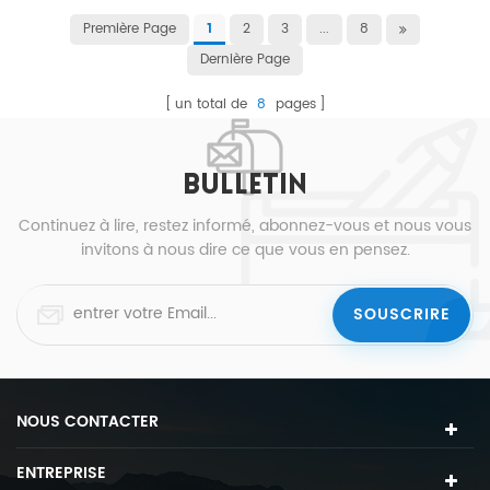
Première Page
2
3
...
8
1
Dernière Page
un total de
8
pages
BULLETIN
Continuez à lire, restez informé, abonnez-vous et nous vous
invitons à nous dire ce que vous en pensez.
NOUS CONTACTER
ENTREPRISE