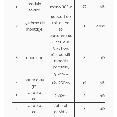
module
1
mono 380w
27
pièces
solaire
support de
Système de
toit ou de
2
1
ensemble
montage
sol
personnalisé
Onduleur
5kw hors
réseau,wifi,
3
onduleur
3
pièces
modèle
parallèle,
growatt
batterie au
4
12v 250ah
12
pièces
gel
interrupteur
5
2p32ah
3
pièces
cc
interrupteur
2p125ah
6
3
pièces
cc
dc550v