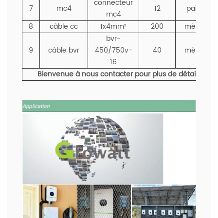
connecteur
7
mc4
12
paires
mc4
8
câble cc
1x4mm²
200
mètres
bvr-
9
câble bvr
450/750v-
40
mètres
16
Bienvenue à nous contacter pour plus de détails.