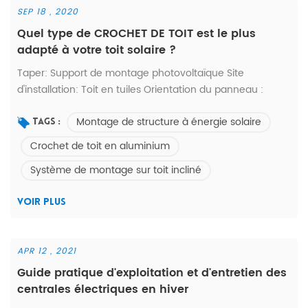
SEP 18 , 2020
Quel type de CROCHET DE TOIT est le plus
adapté à votre toit solaire ?
Taper: Support de montage photovoltaïque Site
d'installation: Toit en tuiles Orientation du panneau :
paysage/portrait * Économies importantes * Fiabilité
Montage de structure à énergie solaire
statique * Durée de vie maximale * Excellente
Tags :
adaptabilité (modules Rooftop &) * Conçu selon des
Crochet de toit en aluminium
normes élevées * Durabilité garantie1. Vous ne savez pas
Système de montage sur toit incliné
quel type vous convient ? -- Contactez-nous.2. Vous
n'avez pas trouvé celui que vous cherch...
VOIR PLUS
APR 12 , 2021
Guide pratique d'exploitation et d'entretien des
centrales électriques en hiver