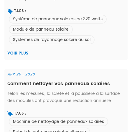
3750 pièces ! la norme panneau solaire emballage avec
boîte en carton ondulé et palette en bois, assez solide
Tags :
Système de panneaux solaires de 320 watts
pour le transport maritime.
Module de panneau solaire
Systèmes de rayonnage solaire au sol
VOIR PLUS
APR 26 , 2020
comment nettoyer vos panneaux solaires
selon les mesures,, la saleté et la poussière à la surface
des modules ont provoqué une réduction annuelle
moyenne de l'efficacité de la production d'électricité de
6 %. pendant la période d'absence de pluie, la perte
Tags :
Machine de nettoyage de panneaux solaires
d'efficacité énergétique peut atteindre 15 % ou plus en
raison de la saleté accumulée à la surface des modules.
Robot de nettoyage photovoltaïque