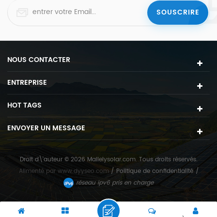
NOUS CONTACTER
ENTREPRISE
HOT TAGS
ENVOYER UN MESSAGE
Droit d\'auteur © 2026 Mailelysolar.com. Tous droits réservés.
Alimenté par
www.dyyseo.com
/
Politique de confidentialité
/
réseau ipv6 pris en charge