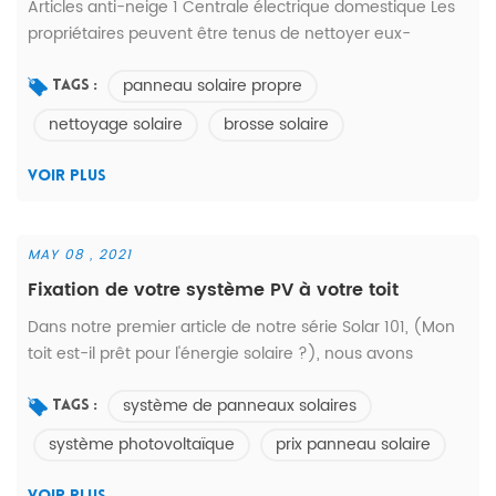
Articles anti-neige 1 Centrale électrique domestique Les
propriétaires peuvent être tenus de nettoyer eux-
mêmes. Tout d'abord, faites attention à la sécurité
panneau solaire propre
personnelle lors du nettoyage. Il est interdit de monter
Tags :
sur le toit en pente sans protection pour éviter les chutes.
nettoyage solaire
brosse solaire
La seconde consiste à utiliser des outils de nettoyage
doux pour éviter les rayures sur le verre du composant.
VOIR PLUS
Veillez à ne ...
MAY 08 , 2021
Fixation de votre système PV à votre toit
Dans notre premier article de notre série Solar 101, (Mon
toit est-il prêt pour l'énergie solaire ?), nous avons
discuté de l'âge de notre toit et de son impact sur les
système de panneaux solaires
finances impliquées dans une installation solaire.
Tags :
Considérons maintenant les caractéristiques physiques
système photovoltaïque
prix panneau solaire
du toit.Après tout, le type de matériau de toiture et sa
structure sous-jacente, ainsi que les divers angles de ses