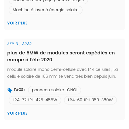
façon traditionnelle VS Système de nettoyage de
Machine à laver à énergie solaire
panneaux solaires C21 ...
VOIR PLUS
SEP 11 , 2020
plus de 5MW de modules seront expédiés en
europe à l'été 2020
module solaire mono demi-cellule avec 144 cellules , La
cellule solaire de 166 mm se vend très bien depuis juin,
2020. il're 435w 440w 445w 450w et 455w pour le choix.
panneau solaire LONGI
outre, nous fournissons également des panneaux
Tags :
solaires des séries LR4 et LR6, argent/cadre noir dos
LR4-72HPH 425-455W
LR4-60HPH 350-380W
blanc ; double verre avec les modèles ci-dessous: lr6-
60hph 310-330W LR4-60HPH 350-380W LR4-72HPH 425-
VOIR PLUS
455w qui expédie plus de 5 MW...